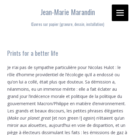
Jean-Marie Marandin
Œuvres sur papier (gravure, dessin, installation)
Aller au contenu
Prints for a better life
Je n’ai pas de sympathie particulière pour Nicolas Hulot : le
rôle d’homme providentiel de l’écologie qu’il a endossé ou
qu’on lui a collé, était plus que douteux. Sa démission a,
néanmoins, eu un immense mérite : elle a fait éclater au
grand jour l’indécence morale et politique de la politique du
gouvernement Macron/Philippe en matière d’environnement.
Les grands et beaux discours, les petites phrases élégantes
(
Make our planet great
[et non green !]
again
) n’étaient qu’un
miroir aux alouettes, aujourd’hui en voie de disparition, et un
piège à électeurs dissimulant les faits : les émissions de gaz à