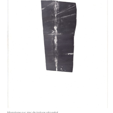
Monotype sur zinc de toiture récupéré